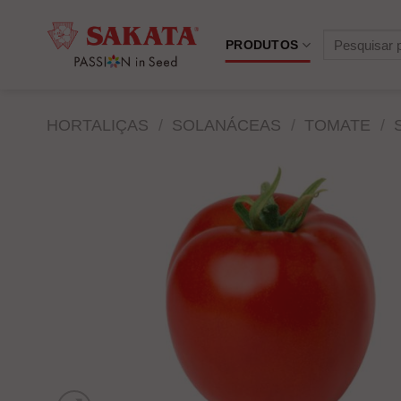
Skip
to
Pesquisar
PRODUTOS
content
por:
HORTALIÇAS
/
SOLANÁCEAS
/
TOMATE
/