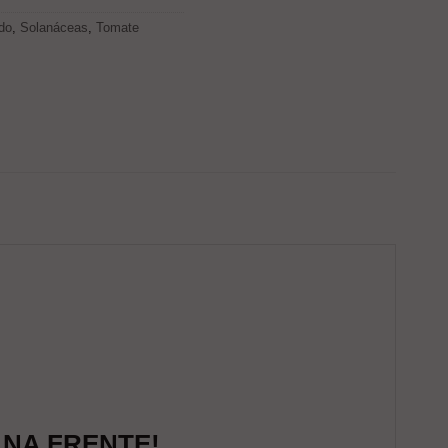
do
,
Solanáceas
,
Tomate
NA FRENTE!