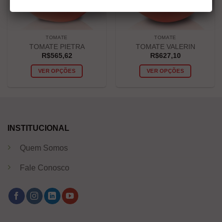
TOMATE
TOMATE
TOMATE PIETRA
TOMATE VALERIN
R$
565,62
R$
627,10
VER OPÇÕES
VER OPÇÕES
INSTITUCIONAL
Quem Somos
Fale Conosco