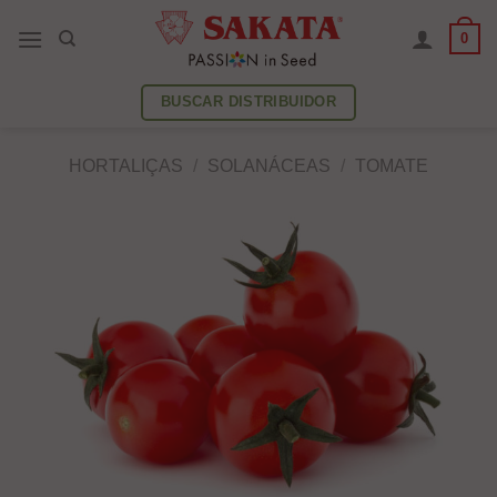
Skip
0
to
content
BUSCAR DISTRIBUIDOR
HORTALIÇAS
/
SOLANÁCEAS
/
TOMATE