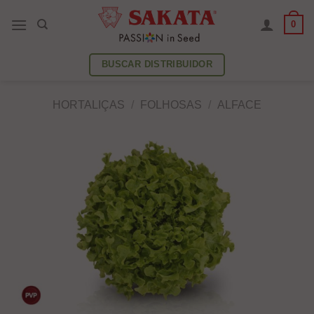
Skip
0
to
content
BUSCAR DISTRIBUIDOR
HORTALIÇAS
/
FOLHOSAS
/
ALFACE