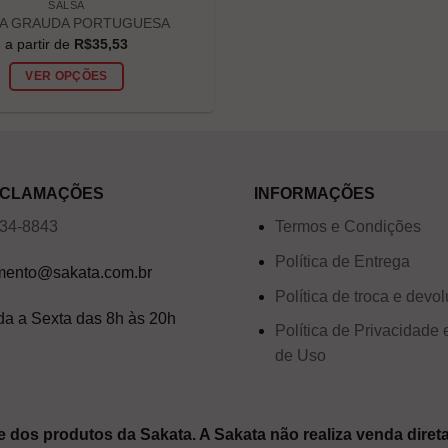
SALSA
A GRAUDA PORTUGUESA
a partir de
R$
35,53
VER OPÇÕES
RECLAMAÇÕES
INFORMAÇÕES
034-8843
Termos e Condições
Política de Entrega
mento@sakata.com.br
Política de troca e devo
a a Sexta das 8h às 20h
Política de Privacidade
de Uso
 dos produtos da Sakata. A Sakata não realiza venda direta