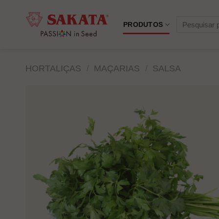
Skip
to
Pesquisar
PRODUTOS
content
por:
HORTALIÇAS
/
MAÇARIAS
/
SALSA