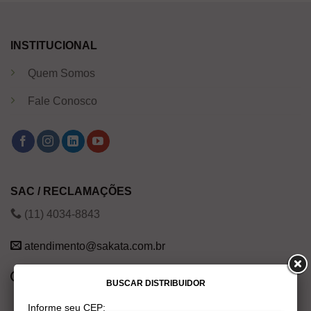
INSTITUCIONAL
Quem Somos
Fale Conosco
SAC / RECLAMAÇÕES
(11) 4034-8843
atendimento@sakata.com.br
Segunda a Sexta das 8h às 20h
BUSCAR DISTRIBUIDOR
Informe seu CEP: