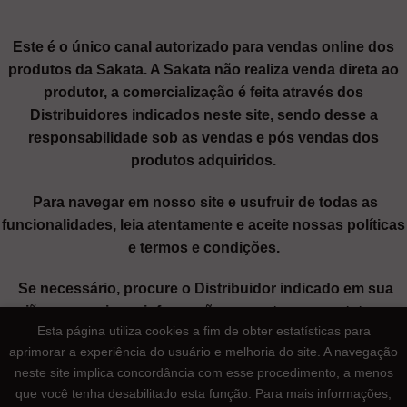
Este é o único canal autorizado para vendas online dos
produtos da Sakata. A Sakata não realiza venda direta ao
produtor, a comercialização é feita através dos
Distribuidores indicados neste site, sendo desse a
responsabilidade sob as vendas e pós vendas dos
produtos adquiridos.
Para navegar em nosso site e usufruir de todas as
funcionalidades, leia atentamente e aceite nossas políticas
e termos e condições.
Se necessário, procure o Distribuidor indicado em sua
região para maiores informações ou entre em contato com
Esta página utiliza cookies a fim de obter estatísticas para
nosso SAC através dos canais de atendimento.
aprimorar a experiência do usuário e melhoria do site. A navegação
neste site implica concordância com esse procedimento, a menos
Sakata Seed Sudamerica Ltda
| CNPJ: 62.196.167/0003-99 |
que você tenha desabilitado esta função. Para mais informações,