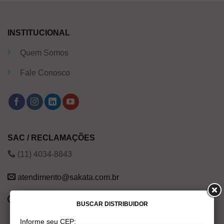
INSTITUCIONAL
Quem Somos
Fale Conosco
SAC / RECLAMAÇÕES
(11) 4034-8843
atendimento@sakata.com.br
Segunda a Sexta das 8h às 20h
BUSCAR DISTRIBUIDOR
Informe seu CEP: