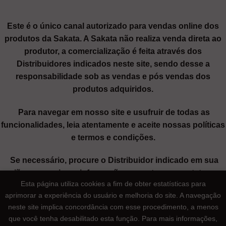
Este é o único canal autorizado para vendas online dos
produtos da Sakata. A Sakata não realiza venda direta ao
produtor, a comercialização é feita através dos
Distribuidores indicados neste site, sendo desse a
responsabilidade sob as vendas e pós vendas dos
produtos adquiridos.
Para navegar em nosso site e usufruir de todas as
funcionalidades, leia atentamente e aceite nossas políticas
e termos e condições.
Se necessário, procure o Distribuidor indicado em sua
região para maiores informações ou entre em contato com
Esta página utiliza cookies a fim de obter estatísticas para
nosso SAC através dos canais de atendimento.
aprimorar a experiência do usuário e melhoria do site. A navegação
neste site implica concordância com esse procedimento, a menos
Sakata Seed Sudamerica Ltda
| CNPJ: 62.196.167/0003-99 |
que você tenha desabilitado esta função. Para mais informações,