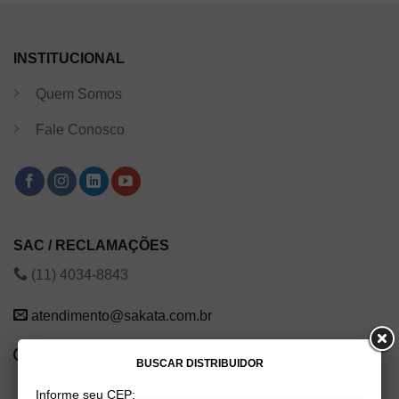
INSTITUCIONAL
Quem Somos
Fale Conosco
SAC / RECLAMAÇÕES
(11) 4034-8843
atendimento@sakata.com.br
Segunda a Sexta das 8h às 20h
BUSCAR DISTRIBUIDOR
Informe seu CEP: