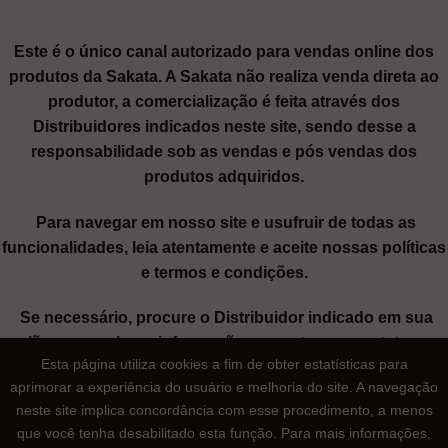
Este é o único canal autorizado para vendas online dos
produtos da Sakata. A Sakata não realiza venda direta ao
produtor, a comercialização é feita através dos
Distribuidores indicados neste site, sendo desse a
responsabilidade sob as vendas e pós vendas dos
produtos adquiridos.
Para navegar em nosso site e usufruir de todas as
funcionalidades, leia atentamente e aceite nossas políticas
e termos e condições.
Se necessário, procure o Distribuidor indicado em sua
região para maiores informações ou entre em contato com
Esta página utiliza cookies a fim de obter estatísticas para
nosso SAC através dos canais de atendimento.
aprimorar a experiência do usuário e melhoria do site. A navegação
neste site implica concordância com esse procedimento, a menos
Sakata Seed Sudamerica Ltda
| CNPJ: 62.196.167/0003-99 |
que você tenha desabilitado esta função. Para mais informações,